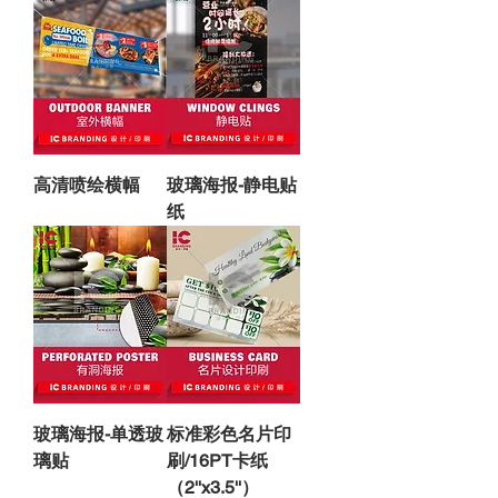
高清喷绘横幅
玻璃海报-静电贴
纸
玻璃海报-单透玻
标准彩色名片印
璃贴
刷/16PT卡纸
（2''x3.5''）