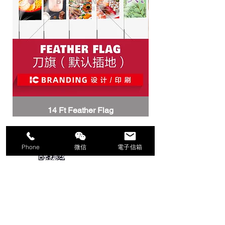
14 Ft Feather Flag
11x17inch普通
添加微信好友
Phone
微信
電子信箱
ICBRANDING
CONTACT US/电话:3479518911